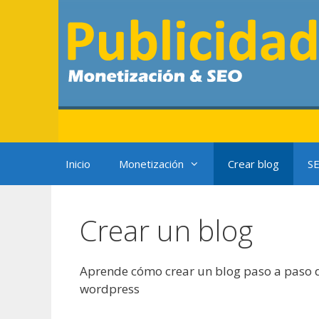
Saltar
al
contenido
Inicio
Monetización
Crear blog
S
Crear un blog
Aprende cómo crear un blog paso a paso 
wordpress