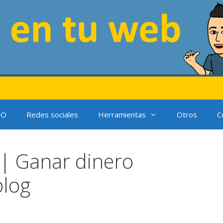
EO
Redes sociales
Herramientas
Otros
C
 | Ganar dinero
blog