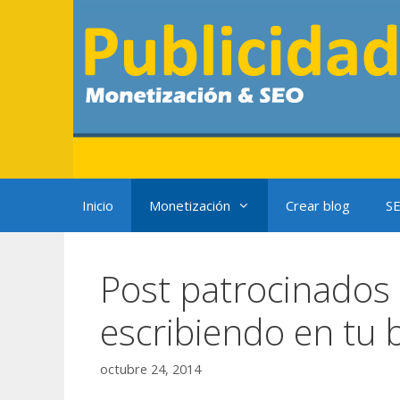
Saltar
al
contenido
Inicio
Monetización
Crear blog
S
Post patrocinados
escribiendo en tu 
octubre 24, 2014