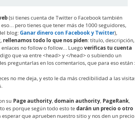
web
(si tienes cuenta de Twitter o Facebook también
 eso… pero tienes que tener más de 1000 seguidores,
del blog:
Ganar dinero con Facebook y Twitter
),
g,
rellenamos todo lo que nos piden
: título, descripción,
es enlaces no follow o follow… Luego
verificas tu cuenta
ódigo que va entre <head> y </head> o subiendo un
des preguntarlas en los comentarios, que para eso están :
eces no me deja, y esto le da más credibilidad a las visita
s.
con su
Page authority
,
domain authority
,
PageRank
,
to es porque según todo esto te
darán un precio o otro
ta esperar que aprueben nuestro sitio y nos den un precio