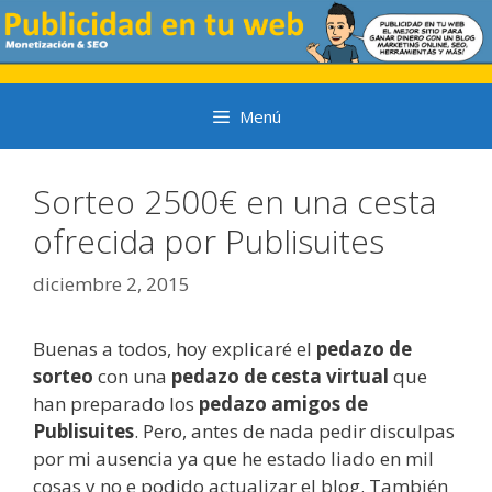
Saltar
al
contenido
Menú
Sorteo 2500€ en una cesta
ofrecida por Publisuites
diciembre 2, 2015
Buenas a todos, hoy explicaré el
pedazo de
sorteo
con una
pedazo de cesta virtual
que
han preparado los
pedazo amigos de
Publisuites
. Pero, antes de nada pedir disculpas
por mi ausencia ya que he estado liado en mil
cosas y no e podido actualizar el blog. También